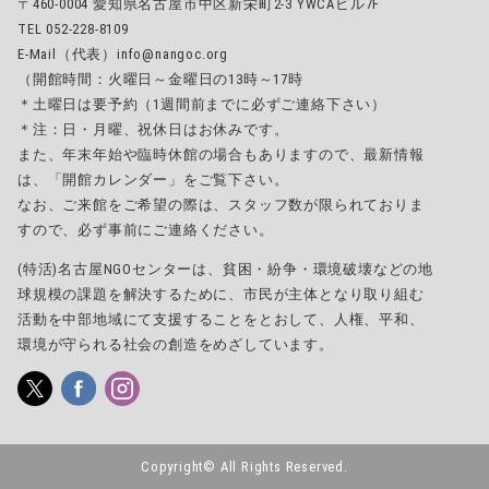
〒460-0004 愛知県名古屋市中区新栄町2-3 YWCAビル7F
TEL 052-228-8109
E-Mail（代表）info@nangoc.org
（開館時間：火曜日～金曜日の13時～17時
＊土曜日は要予約（1週間前までに必ずご連絡下さい）
＊注：日・月曜、祝休日はお休みです。
また、年末年始や臨時休館の場合もありますので、最新情報
は、「開館カレンダー」をご覧下さい。
なお、ご来館をご希望の際は、スタッフ数が限られておりま
すので、必ず事前にご連絡ください。
(特活)名古屋NGOセンターは、貧困・紛争・環境破壊などの地
球規模の課題を解決するために、市民が主体となり取り組む
活動を中部地域にて支援することをとおして、人権、平和、
環境が守られる社会の創造をめざしています。
Copyright© All Rights Reserved.