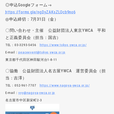
◎申込Googleフォーム→
https://forms.gle/ngDyZAKsZLQcb9no6
◎申込締切：7月31日（金）
〇問い合わせ・主催 公益財団法人東京YWCA 平和
と正義委員会（担当：国吉）
TEL：03-3293-5456
https://www.tokyo.ywca.or.jp/
E-mail：
peaceevent@tokyo.ywca.or.jp
東京都千代田区神田駿河台1-8-11
〇協働 公益財団法人名古屋YWCA 運営委員会（担
当：吉澤）
TEL：052-961-7707
https://www.nagoya-ywca.or.jp/
E-mail：
yyy@nagoya-ywca.or.jp
名古屋市中区新栄町2-3