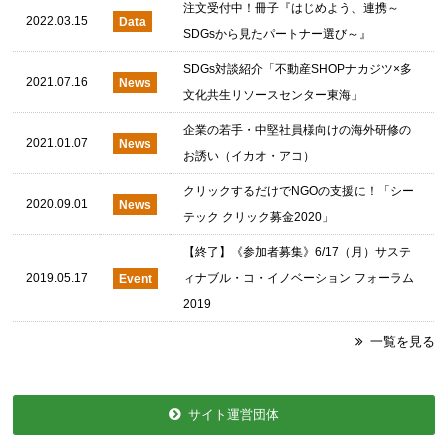
注文受付中！冊子『はじめよう、連携～
2022.03.15
Data
SDGsから見たパートナー選び～』
SDGs対談紹介「不動産SHOPナカジツ×多
2021.07.16
News
文化共生リソースセンター東海」
企業の若手・中堅社員様向けの海外研修の
2021.01.07
News
お誘い（イカオ・アコ）
クリックするだけでNGOの支援に！「シー
2020.09.01
News
テック クリック募金2020」
【終了】《参加者募集》6/17（月）サステ
2019.05.17
Event
ィナブル・コ・イノベーション フォーラム
2019
一覧を見る
サイト運営団体