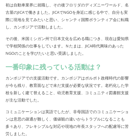
初は自動車業界に就職し、その後フロリダのディズニーワールド、名
古屋のJICAで働きました。JICAでNGOを身近に感じる中で、自分も実
際に現地を見てみたいと思い、シャンティ国際ボランティア会に転職
し、カンボジアで活動しました。
その後、米国ミシガン州で日本文化を広める職につき、現在は愛知県
で学校関係の仕事をしています。Ｎたまは、JICA時代興味のあった
NGOのことを学びたいと思い受講しました。
一番印象に残っている活動は？
カンボジアでの支援活動です。カンボジアはポルポト政権時代の影響
が今も残り、教育面などで未だ支援が必要な状況です。老朽化した学
校を新しく建て替えること、幼児教育支援、コミュニティ図書館支援
が主な活動でした。
コミュニケーションは英語でしたが、非母国語でのコミュニケーショ
ンは意思の疎通が難しく、価値観の違いからトラブルになることも
多々あり、フレキシブルな対応や現地の年長スタッフへの配慮等に苦
労しました。