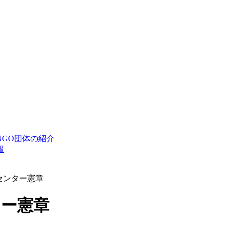
Oセンター憲章
ター憲章