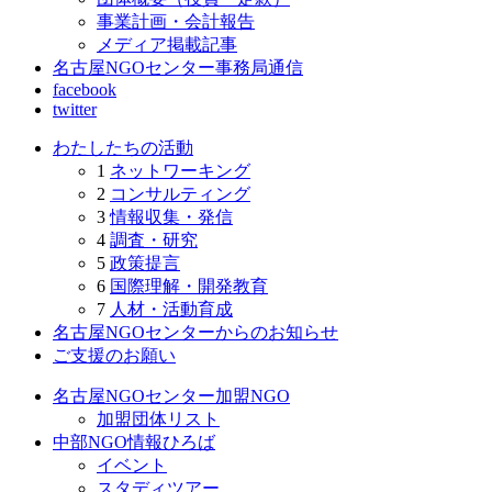
事業計画・会計報告
メディア掲載記事
名古屋NGOセンター事務局通信
facebook
twitter
わたしたちの活動
1
ネットワーキング
2
コンサルティング
3
情報収集・発信
4
調査・研究
5
政策提言
6
国際理解・開発教育
7
人材・活動育成
名古屋NGOセンターからのお知らせ
ご支援のお願い
名古屋NGOセンター加盟NGO
加盟団体リスト
中部NGO情報ひろば
イベント
スタディツアー