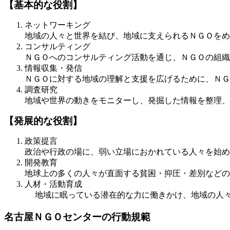
【基本的な役割】
ネットワーキング
地域の人々と世界を結び、地域に支えられるＮＧＯをめ
コンサルティング
ＮＧＯへのコンサルティング活動を通じ、ＮＧＯの組織
情報収集・発信
ＮＧＯに対する地域の理解と支援を広げるために、ＮＧ
調査研究
地域や世界の動きをモニターし、発掘した情報を整理、
【発展的な役割】
政策提言
政治や行政の場に、弱い立場におかれている人々を始め
開発教育
地球上の多くの人々が直面する貧困・抑圧・差別などの
人材・活動育成
地域に眠っている潜在的な力に働きかけ、地域の人々
名古屋ＮＧＯセンターの行動規範