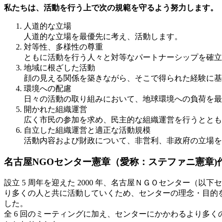
私たちは、活動を行う上で次の規範を守るよう努力します。
人道的な立場
人道的な立場を最優先に考え、活動します。
対等性、多様性の尊重
ともに活動を行う人々と対等なパートナーシップを確立
地域に根ざした活動
顔の見える関係を築きながら、そこで得られた経験に基
環境への配慮
日々の活動の取り組みにおいて、地球環境への負荷を最
開かれた組織運営
広く市民の参加を求め、民主的な組織運営を行うととも
自立した組織運営と適正な活動規模
活動内容および財政について、非営利、非政府の立場を
名古屋NGOセンター憲章（愛称：ステファニ憲章)
設立 5 周年を迎えた 2000 年、名古屋ＮＧＯセンター
り多くの人と共に活動していくため、センターの理念・目的を
した。
全 6 回のミーティングに加え、センターにかかわるより多くの