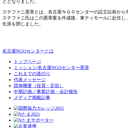
ととなりました。
ステファニ憲章とは、名古屋ＮＧＯセンターの設立以前から
ステファニ氏はこの憲章案を作成後、東ティモールに赴任し、新た
生涯を閉じました。
名古屋NGOセンターとは
トップページ
ミッション/名古屋NGOセンター憲章
これまでの道のり
代表メッセージ
団体概要（役員・定款）
中期計画／事業計画・会計報告
メディア掲載記事