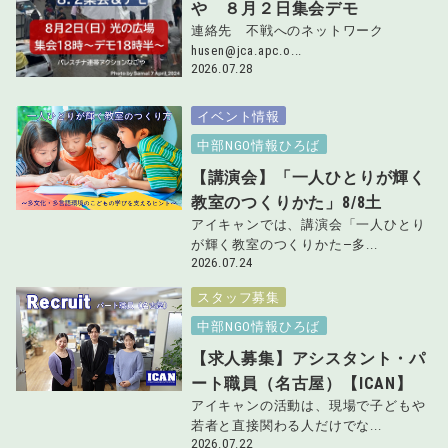
や ８月２日集会デモ
連絡先 不戦へのネットワーク
husen@jca.apc.o...
2026.07.28
イベント情報
中部NGO情報ひろば
【講演会】「一人ひとりが輝く
教室のつくりかた」8/8土
アイキャンでは、講演会「一人ひとり
が輝く教室のつくりかた―多...
2026.07.24
スタッフ募集
中部NGO情報ひろば
【求人募集】アシスタント・パ
ート職員（名古屋）【ICAN】
アイキャンの活動は、現場で子どもや
若者と直接関わる人だけでな...
2026.07.22