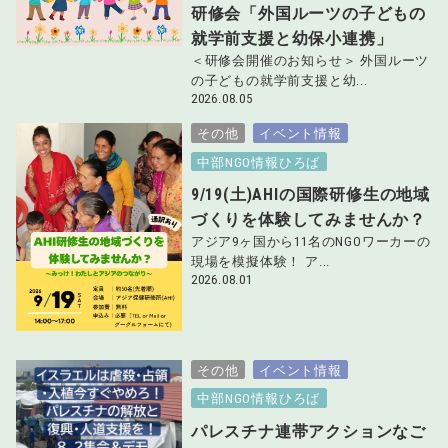
研修会「外国ルーツの子どもの
就学前支援と幼保小連携」
＜研修会開催のお知らせ＞ 外国ルーツ
の子どもの就学前支援と幼...
2026.08.05
その他
イベント情報
中部NGO情報ひろば
9/19(土)AHIの国際研修生の地域
づくりを体験してみませんか？
アジア9ヶ国から11名のNGOワーカーの
現場を模擬体験！ ア...
2026.08.01
その他
イベント情報
中部NGO情報ひろば
パレスチナ連帯アクションなご