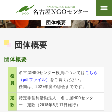
団体概要
団体概要
団体概要
名古屋NGOセンター役員については
こちら
役
（pdfファイル）
をご覧ください。
員
任期は、2027年度の総会までです。
定
特定非営利活動法人 名古屋NGOセンタ
款
ー 定款（2018年8月17日施行）