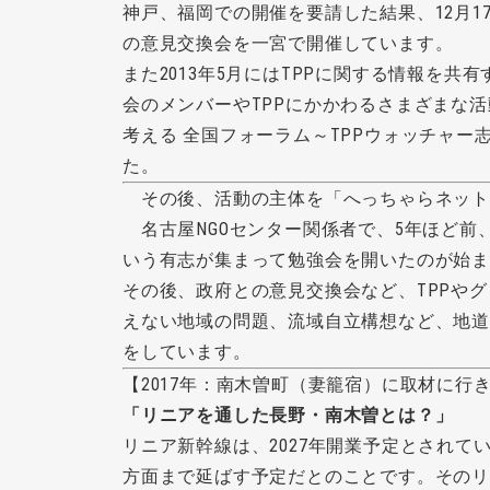
神戸、福岡での開催を要請した結果、12月
の意見交換会を一宮で開催しています。
また2013年5月にはTPPに関する情報を共
会のメンバーやTPPにかかわるさまざまな活
考える 全国フォーラム～TPPウォッチャー
た。
その後、活動の主体を「へっちゃらネット
名古屋NGOセンター関係者で、5年ほど前
いう有志が集まって勉強会を開いたのが始
その後、政府との意見交換会など、TPPや
えない地域の問題、流域自立構想など、地
をしています。
【2017年：南木曽町（妻籠宿）に取材に行
「リニアを通した長野・南木曽とは？」
リニア新幹線は、2027年開業予定とされ
方面まで延ばす予定だとのことです。その