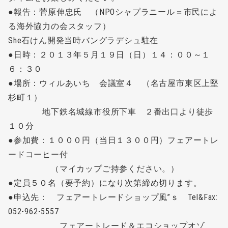
●報告：菅原伸忠氏 （NPOシャプラニール＝市民によ
る海外協力の会スタッフ）
She石けん開発当時バングラデシュ駐在
●日時：２０１３年５月１９日（日）１４：００～１
６：３０
●場所：ウィルあいち 会議室４ （名古屋市東区上堅
杉町１）
地下鉄名城線市役所下車 ２番出口より徒歩
１０分
●参加費：１０００円（当日１３００円）フェアートレ
ードコーヒー付
（マイカップご持参ください。）
●定員５０名（要予約）になり次第締め切ります。
●申込先： フェアートレードショップ風”ｓ Tel&Fax:
052-962-5557
フェアートレード＆エコショップオゾ