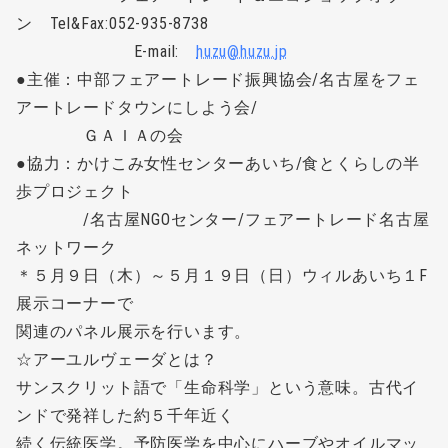
ン Tel&Fax:052-935-8738
E-mail:
huzu@huzu.jp
●主催：中部フェアートレード振興協会/名古屋をフェ
アートレードタウンにしよう会/
ＧＡＩＡの会
●協力：かけこみ女性センターあいち/食とくらしの半
歩プロジェクト
/名古屋NGOセンター/フェアートレード名古屋
ネットワーク
＊５月９日（木）～５月１９日（日）ウィルあいち１F
展示コーナーで
関連のパネル展示を行います。
☆アーユルヴェーダとは？
サンスクリット語で「生命科学」という意味。古代イ
ンドで発祥した約５千年近く
続く伝統医学。予防医学を中心にハーブやオイルマッ