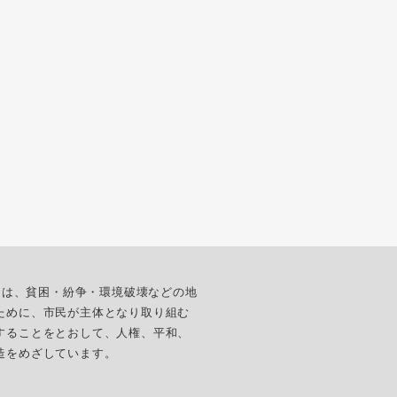
ターは、貧困・紛争・環境破壊などの地
ために、市民が主体となり取り組む
することをとおして、人権、平和、
造をめざしています。