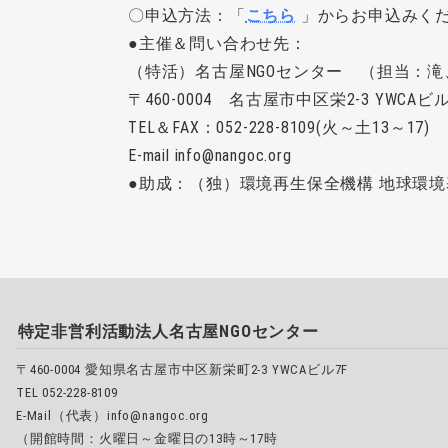
〇申込方法：「
こちら
」からお申込みく
●主催＆問い合わせ先：
（特活）名古屋NGOセンター （担当：滝
〒460-0004 名古屋市中区栄2-3 YWCAビル
TEL＆FAX：052-228-8109(火～土13～17
E-mail info@nangoc.org
●助成：（独）環境再生保全機構 地球環境
特定非営利活動法人名古屋NGOセンター
〒460-0004 愛知県名古屋市中区新栄町2-3 YWCAビル7F
TEL 052-228-8109
E-Mail（代表）info@nangoc.org
（開館時間：火曜日～金曜日の13時～17時