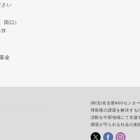
ださい
、田口）
7F
)
基金
(特活)名古屋NGOセン
球規模の課題を解決する
活動を中部地域にて支援
環境が守られる社会の創