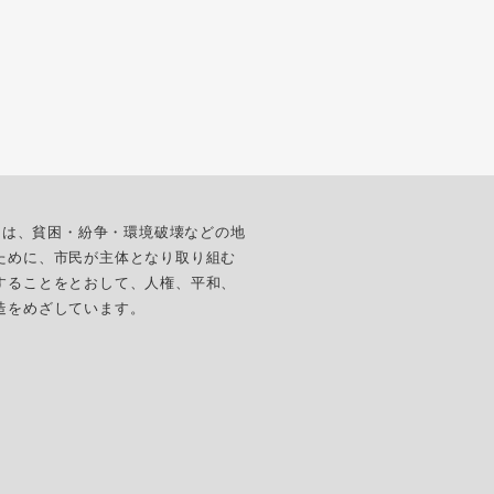
ターは、貧困・紛争・環境破壊などの地
ために、市民が主体となり取り組む
することをとおして、人権、平和、
造をめざしています。