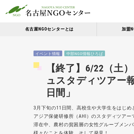
名古屋NGOセンターとは
加盟N
イベント情報
中部NGO情報ひろば
【終了】6/22（
ュスタディツアー報
日間」
3月下旬の11日間、高校生や大学生をはじめ
アジア保健研修所（AHI）のスタディツア
滞在中、農村の貧困層の女性グループメン
様々なことを体験、そして発見！