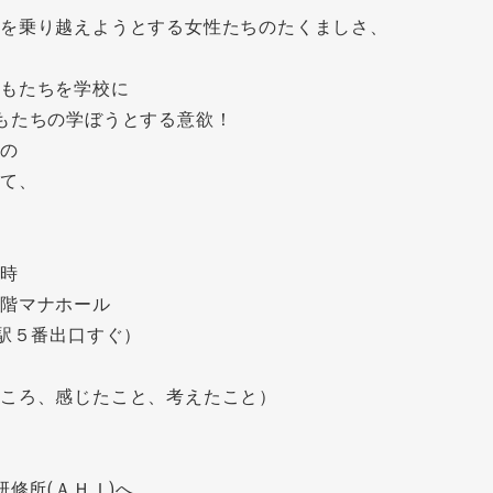
題を乗り越えようとする女性たちのたくましさ、
どもたちを学校に
もたちの学ぼうとする意欲！
ュの
して、
５時
１階マナホール
」駅５番出口すぐ）
ころ、感じたこと、考えたこと）
修所(ＡＨＩ)へ