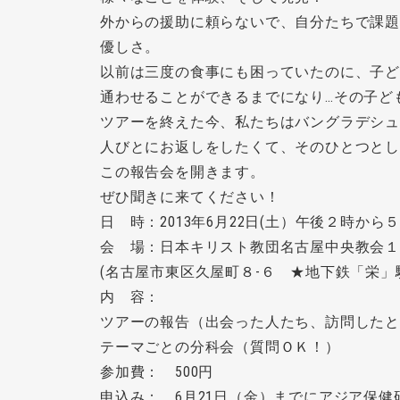
外からの援助に頼らないで、自分たちで課
優しさ。
以前は三度の食事にも困っていたのに、子
通わせることができるまでになり…その子ど
ツアーを終えた今、私たちはバングラデシ
人びとにお返しをしたくて、そのひとつと
この報告会を開きます。
ぜひ聞きに来てください！
日 時：2013年6月22日(土）午後２時から
会 場：日本キリスト教団名古屋中央教会
(名古屋市東区久屋町８-６ ★地下鉄「栄
内 容：
ツアーの報告（出会った人たち、訪問したと
テーマごとの分科会（質問ＯＫ！）
参加費： 500円
申込み： 6月21日（金）までにアジア保健研