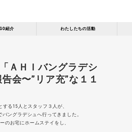
GO紹介
わたしたちの活動
土）「ＡＨＩバングラデシ
告会〜”リア充”な１１
とする15人とスタッフ３人が、
ーでバングラデシュへ行ってきました。
バーのお宅にホームステイをし、