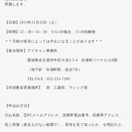
実施します。
【日程】2013年11月23日（土）
【時間】12：30～14：30 ※12:00集合、15:30頃解散
＊＊天候の状況によっては中止になることがあります＊＊
【集合場所】アイキャン事務所
愛知県名古屋市中区大須3-5-4 矢場町パークビル9階
（地下鉄「矢場町駅」徒歩7分）
TEL
/FAX：052-253-7299
【街頭募金実施場所】 栄 三越前、ラシック前
【申込み方法】
①お名前、②PCメールアドレス、③携帯電話番号、④携帯アドレス、
⑤ご所属（差支えのない範囲で）、⑥何を見て知ったか、を明記の上、