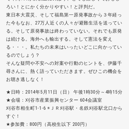
ろい！とにかく分かりやすい！と評判だ。
東日本大震災、そして福島第一原発事故から３年経っ
た今もなお、27万人近くの人々が避難生活を送ってい
る。そして原発事故は終わっていない。それでも原発
は続ける。海外へも輸出する。そして憲法を変え
る・・・。私たちの未来はいったいどこに向かってい
るのでしょう？
そんな疑問や不安への対案や行動のヒントを、伊藤千
尋さんに、熱く語っていただきます。ぜひこの機会を
お聴き逃しなく！
★日時：2014年5月11日（日） 午後1時30分～4時15分
★会場：刈谷市産業振興センター 604会議室
刈谷市相生町1-1-6 ※ＪＲ刈谷駅・名鉄刈谷駅北口から
すぐ！
★参加費：800円（高校生以下 200円）