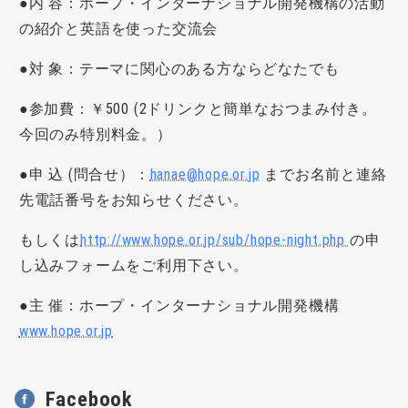
●内 容：ホープ・インターナショナル開発機構の活動
の紹介と英語を使った交流会
●対 象：テーマに関心のある方ならどなたでも
●参加費：￥500 (2ドリンクと簡単なおつまみ付き。
今回のみ特別料金。）
●申 込 (問合せ）：
hanae@hope.or.jp
までお名前と連絡
先電話番号をお知らせください。
もしくは
http://www.hope.or.jp/sub/hope-night.php
の申
し込みフォームをご利用下さい。
●主 催：ホープ・インターナショナル開発機構
www.hope.or.jp
Facebook