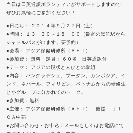
当日は日英通訳ボランティアがサポートしますので、
ぜひお気軽にご参加ください！
●日にち： ２０１４年９月２７日（土）
●時間： １３：３０～１８：００（最寄の黒笹駅から
シャトルバスが出ます。要予約）
●会場： アジア保健研修所（ＡＨＩ）
●参加費： 無料 定員： ６０名 日英通訳付
●テーマ： アジアの現状と人びとの取組
●内容： バングラデシュ、ブータン、カンボジア、イ
ンド、ネパール、フィリピン、ベトナムからの研修生
と小グループに分かれてのトーク。
●参加費：無料
●主催： アジア保健研修所（ＡＨＩ） 後援： ＪＩ
ＣＡ中部
●お問い合わせ・お申込：メールもしくはお電話にて