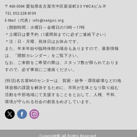
〒460-0004 愛知県名古屋市中区新栄町2-3 YWCAビル7F
TEL 052-228-8109
E-Mail（代表）info@nangoc.org
（開館時間：火曜日～金曜日の13時～17時
＊土曜日は要予約（1週間前までに必ずご連絡下さい）
＊注：日・月曜、祝休日はお休みです。
また、年末年始や臨時休館の場合もありますので、最新情報
は、「開館カレンダー」をご覧下さい。
なお、ご来館をご希望の際は、スタッフ数が限られておりま
すので、必ず事前にご連絡ください。
(特活)名古屋NGOセンターは、貧困・紛争・環境破壊などの地
球規模の課題を解決するために、市民が主体となり取り組む
活動を中部地域にて支援することをとおして、人権、平和、
環境が守られる社会の創造をめざしています。
Copyright© All Rights Reserved.