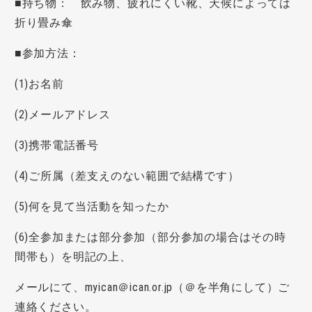
■持ち物： 飲み物、疲れにくい靴、天候によっては
折り畳み傘
■参加方法：
(1)お名前
(2)メールアドレス
(3)携帯電話番号
(4)ご所属（差支えのない範囲で結構です）
(5)何を見て当活動を知ったか
(6)全参加または部分参加（部分参加の場合はその時
間帯も）を明記の上、
メールにて、myican＠ican.or.jp（＠を半角にして）ご
連絡ください。