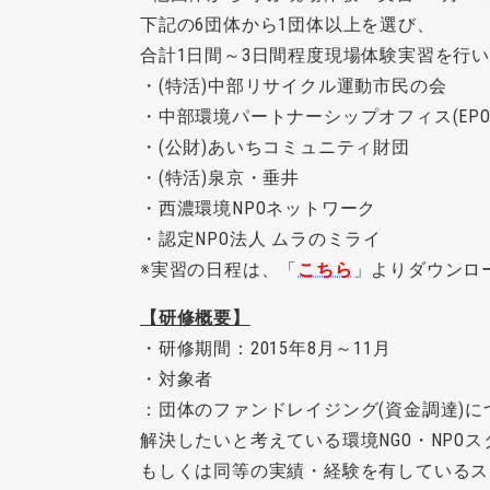
下記の6団体から1団体以上を選び、
合計1日間～3日間程度現場体験実習を行
・(特活)中部リサイクル運動市民の会
・中部環境パートナーシップオフィス(EPO
・(公財)あいちコミュニティ財団
・(特活)泉京・垂井
・西濃環境NPOネットワーク
・認定NPO法人 ムラのミライ
※実習の日程は、「
こちら
」よりダウンロ
【研修概要】
・研修期間：2015年8月～11月
・対象者
：団体のファンドレイジング(資金調達)
解決したいと考えている環境NGO・NPO
もしくは同等の実績・
経験を有しているス