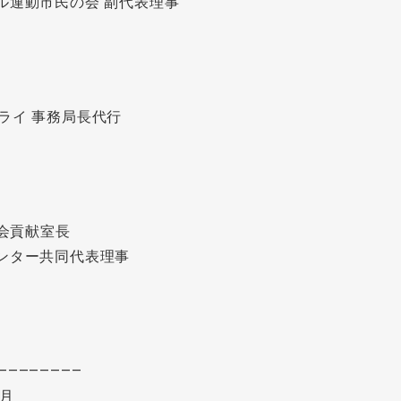
運動市民の会 副代表理事
ライ 事務局長代行
社会貢献室長
ー共同代表理事
――――――――
9月