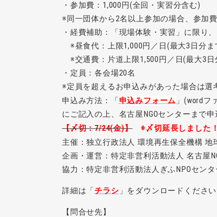
・参加費：1,000円(全回・実習分含む)
※同一団体から2名以上参加の場合、参加費1
・経費補助：「現場体験・実習」に限り、
※昼食代：上限1,000円／日(最大3日分ま
※交通費：片道上限1,500円／日(最大3日
・定員：各会場20名
※定員を超えるお申込みがあった場合は選
申込み方法：「
申込みフォーム
」(wordフ
にご記入の上、
名古屋NGOセンターまで
【〆切：7/24(金)】
※
〆切延長しました
主催：独立行政法人 環境再生保全機構 地
企画・運営：特定非営利活動法人 名古屋N
協力：特定非営利活動法人ぎふNPOセンタ
詳細は「
チラシ
」をダウンロードください。(P
【問合せ先】