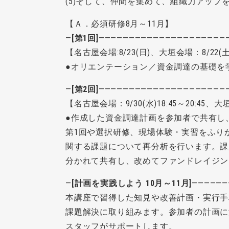
(5)そして、仲間を集めて、組織力アップ
【Ａ．必須研修8月～11月】
―
[第1回]
―――――――――――――――――――――
【名古屋会場:8/23(日)、大垣会場：8/22(土)
●オリエンテーション／資金調達の基礎を
―
[第2回]
―――――――――――――――――――――
【名古屋会場：9/30(水)18:45～20:45、大垣会
●作成した資金調達計画を参加者で共有し
第1回や選択研修、現場体験・実習をふり
関する課題について再分析を行います。課
分かれて共有し、改めてファンドレイジン
―
[計画を実践しよう 10月～11月]
――――――
本講座で習得した知見や改善計画・実行手
課題解決に取り組みます。参加者の計画に
スタッフがサポートします。