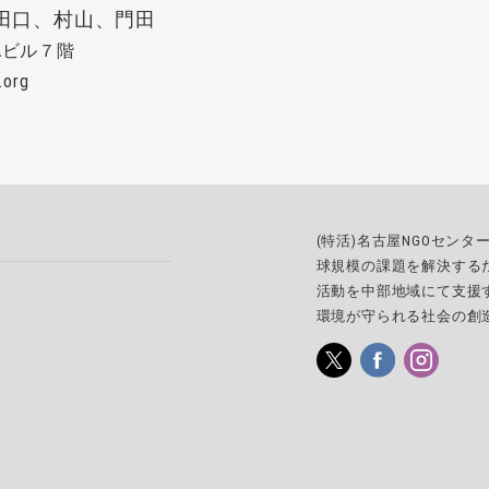
田口、村山、門田
CAビル７階
.org
(特活)名古屋NGOセン
球規模の課題を解決する
活動を中部地域にて支援
環境が守られる社会の創