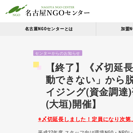
名古屋NGOセンターとは
加盟N
センターからのお知らせ
【終了】《〆切延長
動できない」から脱
イジング(資金調達
(大垣)開催】
※〆切延長しました！定員になり次第
平成27年度 スタッフ向け環境NGO・NP