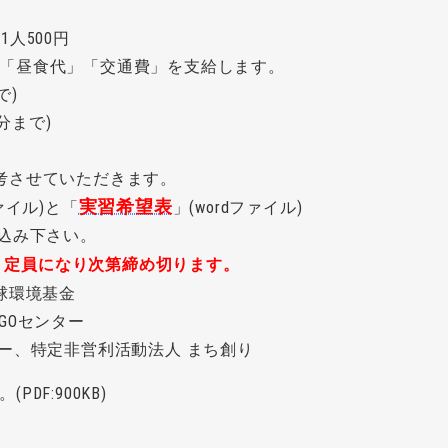
人500円
「昼食代」「交通費」を支給します。
で)
分まで)
考させていただきます。
実習希望表
ァイル)
と「
」(wordファイル)
申込み下さい。
！定員になり次第締め切ります。
球環境基金
GOセンター
ー、特定非営利活動法人 まち創り
DF:900KB)