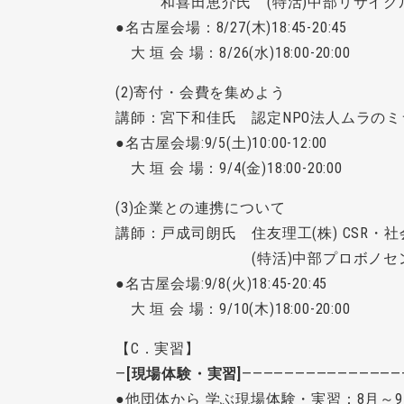
和喜田恵介氏 (特活)中部リサイクル
●名古屋会場：8/27(木)18:45-20:45
大 垣 会 場：8/26(水)18:00-20:00
(2)寄付・会費を集めよう
講師：宮下和佳氏 認定NPO法人ムラのミ
●名古屋会場:9/5(土)10:00-12:00
大 垣 会 場：9/4(金)18:00-20:00
(3)企業との連携について
講師：戸成司朗氏 住友理工(株) CSR・
(特活)中部プロボノセンタ
●名古屋会場:9/8(火)18:45-20:45
大 垣 会 場：9/10(木)18:00-20:00
【C．実習】
―
[現場体験・実習]
―――――――――――――――
●他団体から 学ぶ現場体験・実習：8月～