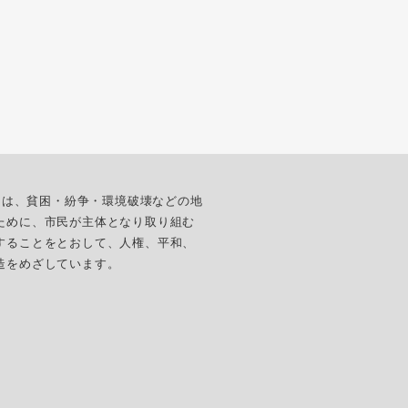
ターは、貧困・紛争・環境破壊などの地
ために、市民が主体となり取り組む
することをとおして、人権、平和、
造をめざしています。