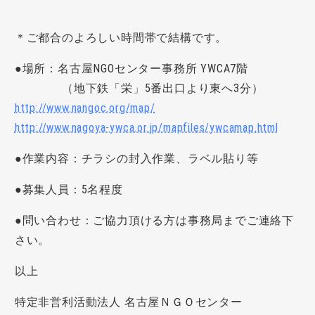
＊ご都合のよろしい時間帯で結構です。
●場所：名古屋NGOセンター事務所
YWCA7
階
（地下鉄「栄」5番出口より東へ3分）
http://www.nangoc.org/map/
http://www.nagoya-ywca.or.jp/mapfiles/ywcamap.html
●作業内容：チラシの封入作業、ラベル貼り等
●募集人員：5名程度
●問い合わせ：ご協力頂ける方は事務局までご連絡下
さい。
以上
特定非営利活動法人 名古屋ＮＧＯセンター