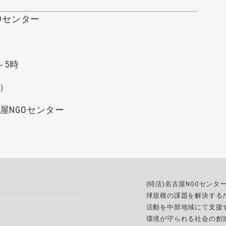
Oセンター
～5時
）
屋NGOセンター
(特活)名古屋NGOセン
球規模の課題を解決する
活動を中部地域にて支援
環境が守られる社会の創