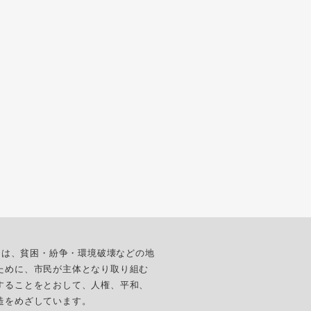
ターは、貧困・紛争・環境破壊などの地
ために、市民が主体となり取り組む
することをとおして、人権、平和、
造をめざしています。