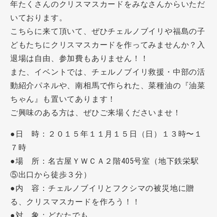
年たくさんのクリスマスカードをみなさんからいただ
いております。
こちらに来て頂いて、ぜひチェルノブイリや福島の子
どもたちにクリスマスカードを作ってみませんか？入
退場は自由、参加費もありません！！
また、イベントでは、チェルノブイリ救援・中部の活
動紹介パネルや、南相馬で作られた、菜種油の『油菜
ちゃん』も置いてあります！
ご興味のある方は、ぜひご来場くださいませ！
●日 時：２０１５年１１月１５日（日）１３時〜１
７時
●場 所：名古屋ＹＷＣＡ２階405号室（地下鉄栄駅
⑤出口から徒歩３分）
●内 容：チェルノブイリとフクシマの被災地に贈
る、クリスマスカードを作ろう！！
●対 象：どなたでも