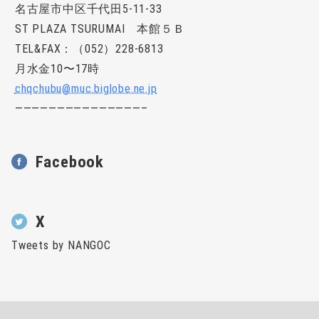
名古屋市中区千代田5-11-33
ST
PLAZA TSURUMAI
本館５Ｂ
TEL&FAX
：（052）228-6813
月水金10〜17時
chqchubu@muc.biglobe.ne.jp
———————————————–
Facebook
X
Tweets by NANGOC