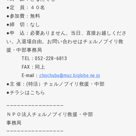
●定 員：４０名
●参加費：無料
●締 切：なし
●申 込：必要ありません。当日、直接お越しくださ
い。入退場自由。お問い合わせはチェルノブイリ救
援・中部事務局
TEL
：052−228−6813
FAX
：同上
E-mail：
chqchubu@muc.biglobe.ne.jp
●主 催：(特活）チェルノブイリ救援・中部
●チラシはこちら
————————————————
ＮＰＯ法人チェルノブイリ救援・中部
事務局
————————————————