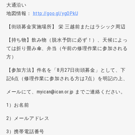
大通沿い
地図情報：
http://goo.gl/ygOPkU
【街頭募金実施場所】 栄 三越前またはラシック周辺
【持ち物】飲み物（脱水予防に必ず！）、天候によっ
ては折り畳み傘、弁当（午前の修理作業に参加される
方）
【参加方法】件名を「8月27日街頭募金」として、下
記6点（修理作業に参加される方は7点）を明記の上、
メールにて、myican@ican.or.jp までご連絡ください。
1）お名前
2）メールアドレス
3）携帯電話番号