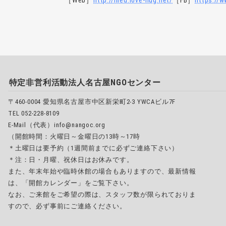
［Web］
http://nied.love-hug.net/
［FB］
https://
特定非営利活動法人名古屋NGOセンター
〒460-0004 愛知県名古屋市中区新栄町2-3 YWCAビル7F
TEL 052-228-8109
E-Mail（代表）info@nangoc.org
（開館時間：火曜日～金曜日の13時～17時
＊土曜日は要予約（1週間前までに必ずご連絡下さい）
＊注：日・月曜、祝休日はお休みです。
また、年末年始や臨時休館の場合もありますので、最新情報
は、「開館カレンダー」をご覧下さい。
なお、ご来館をご希望の際は、スタッフ数が限られておりま
すので、必ず事前にご連絡ください。