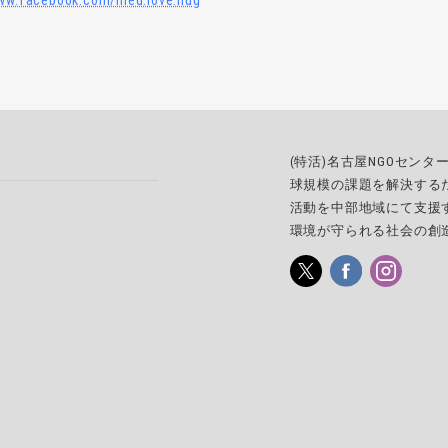
www.facebook.com/nied.love.hug
(特活)名古屋NGOセン
球規模の課題を解決する
活動を中部地域にて支援
環境が守られる社会の創