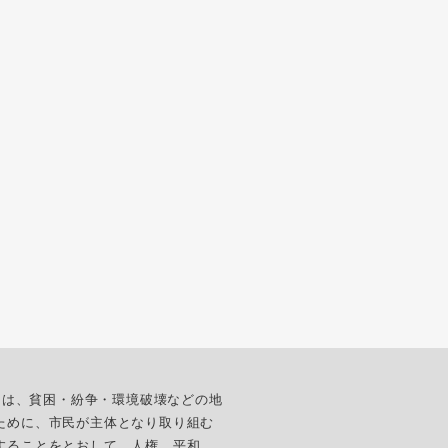
ターは、貧困・紛争・環境破壊などの地
ために、市民が主体となり取り組む
することをとおして、人権、平和、