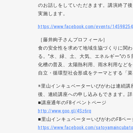
のお話しをしていただきます。講演終了後
実施します。
https://www.facebook.com/events/14598254
［藤井絢子さんプロフィール］
食の安全性を求めて地域生協づくりに関わ
る。”水、緑、土、大気、エネルギー”の
化槽の普及、太陽熱利用、雨水利用などを
自立・循環型社会形成をテーマとする「菜
※里山インキュベーターいびがわは連続講
後、連続講座への申し込みもできます。詳
■講座通年のFBイベントページ
http://www.goo.gl/4Sz6rq
■里山インキュベーターいびがわのFBペー
https://www.facebook.com/satoyamaincubato