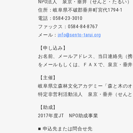
NPO法人 泉京・垂井（せんと・たるい）
住所：岐阜県不破郡垂井町宮代1794-1
電話：0584-23-3010
ファックス：0584-84-8767
メール：
info@sento-tarui.org
【申し込み】
お名前、メールアドレス、当日連絡先（携
をメールもしくは、ＦＡＸで、泉京・垂井
【主催】
岐阜県立森林文化アカデミー「森と木のオ
特定非営利活動法人 泉京・垂井（せんと
【助成】
2017年度JT NPO助成事業
■ 申込先または問合せ先