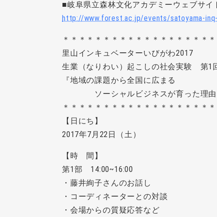
■岐阜県立森林文化アカデミーウェブサイ
http://www.forest.ac.jp/events/satoyama-inq
＊＊＊＊＊＊＊＊＊＊＊＊＊＊＊＊＊＊＊
里山インキュベーターいびがわ2017
生業（なりわい）起こしの社会実験 第1
『地域の課題から全国に広まる
ソーシャルビジネスが育った理由
＊＊＊＊＊＊＊＊＊＊＊＊＊＊＊＊＊＊＊
【日にち】
2017年7月22日（土）
【時 間】
第1部 14:00~16:00
・藤井絢子さんのお話し
・コーディネーターとの対談
・会場からの質疑応答など