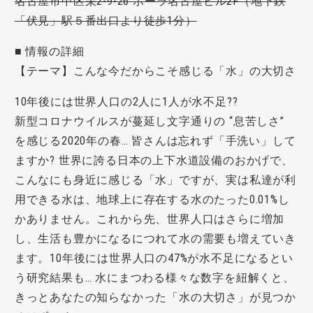
名古屋市中区栄2-9-26 ポーラ名古屋ビル2F（地下鉄
「伏見」駅５番出口より徒歩1分）
■ 情報の詳細
【テーマ】こんな今だからこそ感じる「水」の大切さ
10年後には世界人口の2人に1人が水不足??
新型コロナウイルスが蔓延し文字通りの “息苦しさ”
を感じる2020年の春… 皆さんは忘れず「手洗い」して
ますか? 世界に誇る日本の上下水道設備のおかげで、
こんなにも身近に感じる「水」ですが、実は私達が利
用できる水は、地球上に存在する水のたった0.01%し
かありません。これから先、世界人口はさらに増加
し、生活も豊かになるにつれて水の需要も増えていき
ます。10年後には世界人口の47%が水不足になるとい
う研究結果も… 水にまつわる様々な数字を紐解くと、
きっとあなたの知らなかった「水の大切さ」が見つか