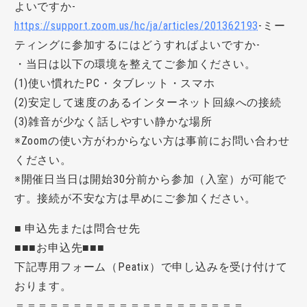
よいですか-
https://support.zoom.us/hc/ja/articles/201362193
-ミー
ティングに参加するにはどうすればよいですか-
・当日は以下の環境を整えてご参加ください。
(1)使い慣れたPC・タブレット・スマホ
(2)安定して速度のあるインターネット回線への接続
(3)雑音が少なく話しやすい静かな場所
※Zoomの使い方がわからない方は事前にお問い合わせ
ください。
※開催日当日は開始30分前から参加（入室）が可能で
す。接続が不安な方は早めにご参加ください。
■ 申込先または問合せ先
■■■お申込先■■■
下記専用フォーム（Peatix）で申し込みを受け付けて
おります。
＝＝＝＝＝＝＝＝＝＝＝＝＝＝＝＝＝＝＝＝