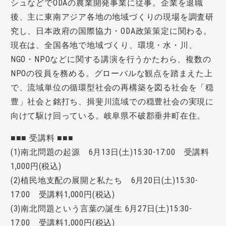
シュなどでODAの農業開発事業に従事。企業を退職
後、主に東南アジア各地の地域づくりの現場を調査研
究し、日本政府の国際協力・ODA政策策定に関わる。
現在は、全国各地で地域づくり、環境・水・川、
NGO・NPOなどに関する講演を行うかたわら、複数の
NPOの役員を務める。グローバルな観点を踏まえた上
で、流域単位の循環型社会の再構築を図る社会を「穏
豊」社会と銘打ち、揖斐川流域での穏豊社会の実現に
向けて駆け回っている。岐阜県不破郡垂井町在住。
■■■ 受講料 ■■■
(1)南北問題の起源 6月13日(土)15:30-17:00 受講料
1,000円(税込)
(2)植民地支配の展開と私たち 6月20日(土)15:30-
17:00 受講料1,000円(税込)
(3)南北問題という言葉の誕生 6月27日(土)15:30-
17:00 受講料1,000円(税込)