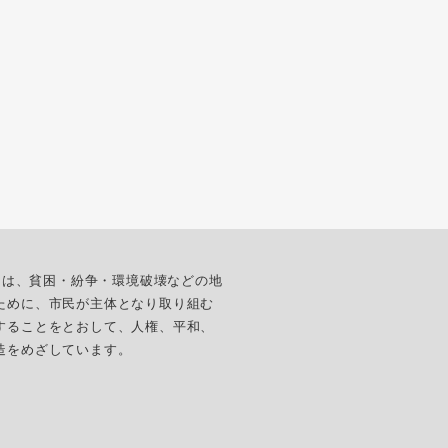
ターは、貧困・紛争・環境破壊などの地
ために、市民が主体となり取り組む
することをとおして、人権、平和、
造をめざしています。