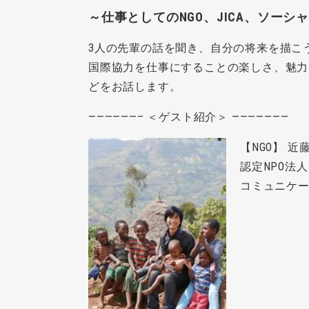
～仕事としてのNGO、JICA、ソーシ
3人の先輩の話を聞き、自分の将来を描こ
国際協力を仕事にすることの楽しさ、魅力
どをお話します。
——————– ＜ゲスト紹介＞ ———————
【NGO】 
認定NPO法
コミュニケー