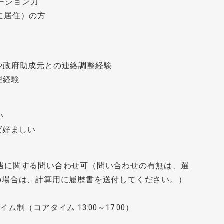
ケーション力
に居住）の方
や政府助成元との連絡調整経験
理経験
い
ば好ましい
遇に関する問い合わせ可（問い合わせの有無は、選
の場合は、計算用に履歴書を送付してください。）
制（コアタイム 13:00～17:00）