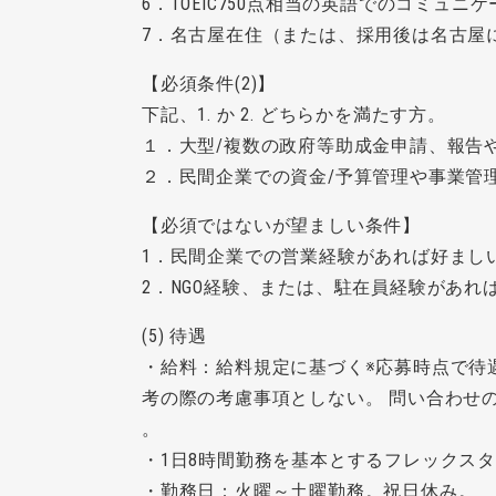
6．TOEIC750点相当の英語でのコミュニ
7．名古屋在住（または、採用後は名古屋
【必須条件(2)】
下記、1. か 2. どちらかを満たす方。
１．大型/複数の政府等助成金申請、報告
２．民間企業での資金/予算管理や事業管
【必須ではないが望ましい条件】
1．民間企業での営業経験があれば好まし
2．NGO経験、または、駐在員経験があれ
(5) 待遇
・給料：給料規定に基づく※応募時点で待
考の際の考慮事項としない。 問い合わせ
。
・1日8時間勤務を基本とするフレックスタイム
・勤務日：火曜～土曜勤務。祝日休み。