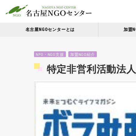
名古屋NGOセンターとは
加盟N
NPO・NGO支援
加盟NGO紹介
特定非営利活動法