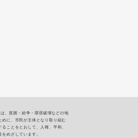
ターは、貧困・紛争・環境破壊などの地
ために、市民が主体となり取り組む
することをとおして、人権、平和、
造をめざしています。