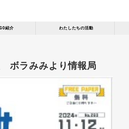
GO紹介
わたしたちの活動
人 ボラみみより情報局