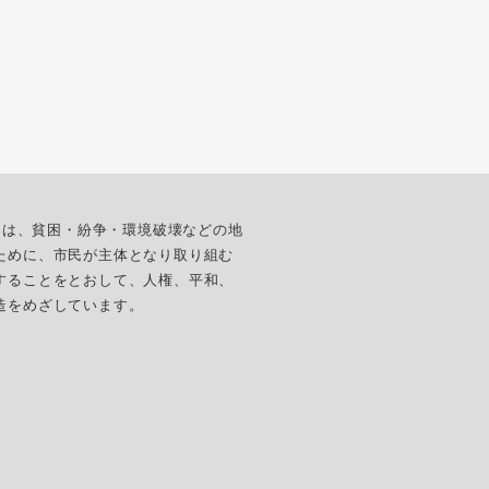
ターは、貧困・紛争・環境破壊などの地
ために、市民が主体となり取り組む
することをとおして、人権、平和、
造をめざしています。