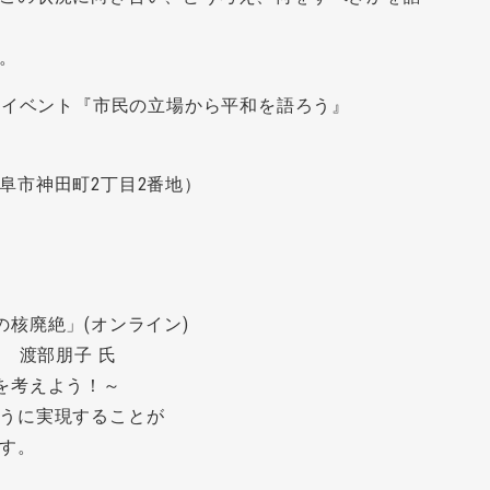
。
念イベント『市民の立場から平和を語ろう』
阜市神田町2丁目2番地）
らの核廃絶」(オンライン)
事長 渡部朋子 氏
和を考えよう！～
うに実現することが
す。