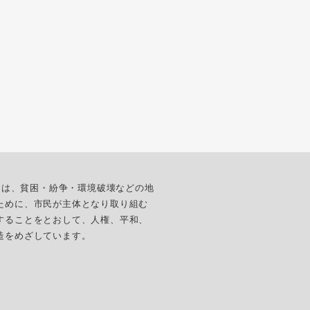
ターは、貧困・紛争・環境破壊などの地
ために、市民が主体となり取り組む
することをとおして、人権、平和、
造をめざしています。