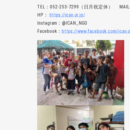
TEL：052-253-7299（日月祝定休） MAIL： in
HP：
https://ican.or.jp/
Instagram：@ICAN_NGO
Facebook：
https://www.facebook.com/ican.o