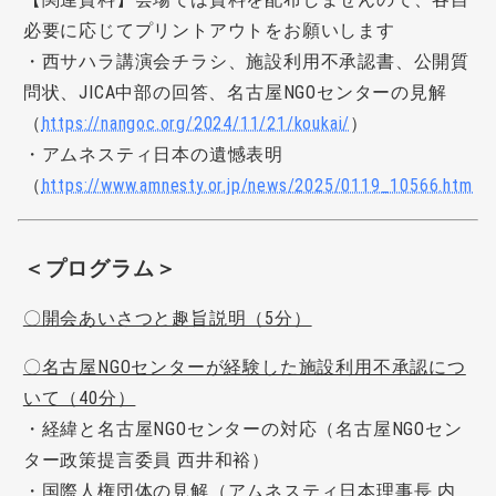
必要に応じてプリントアウトをお願いします
・西サハラ講演会チラシ、施設利用不承認書、公開質
問状、JICA中部の回答、名古屋NGOセンターの見解
（
https://nangoc.org/2024/11/21/koukai/
）
・アムネスティ日本の遺憾表明
（
https://www.amnesty.or.jp/news/2025/0119_10566.html
）
＜プログラム＞
〇開会あいさつと趣旨説明（5分）
〇名古屋NGOセンターが経験した施設利用不承認につ
いて（40分）
・経緯と名古屋NGOセンターの対応（名古屋NGOセン
ター政策提言委員 西井和裕）
・国際人権団体の見解（アムネスティ日本理事長 内