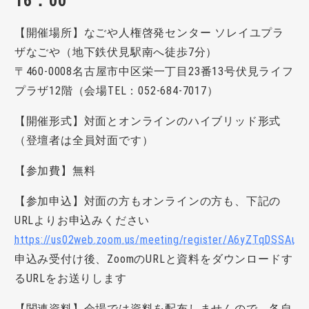
16：00
【開催場所】なごや人権啓発センター ソレイユプラ
ザなごや（地下鉄伏見駅南へ徒歩7分）
〒460-0008名古屋市中区栄一丁目23番13号伏見ライフ
プラザ12階（会場TEL：052-684-7017）
【開催形式】対面とオンラインのハイブリッド形式
（登壇者は全員対面です）
【参加費】無料
【参加申込】対面の方もオンラインの方も、下記の
URLよりお申込みください
https://us02web.zoom.us/meeting/register/A6yZTqDSSAu
申込み受付け後、ZoomのURLと資料をダウンロードす
るURLをお送りします
【関連資料】会場では資料を配布しませんので、各自