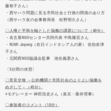
藤裕子さん）
・西サハラ問題に見る市民社会と行政の関係のあり方
（西サハラ友の会事務局長 松野明久さん）
〇人権と平和を軸とした協働の課題について（40分）
・名古屋NGOセンター共同代表 中島隆宏さん
・RUMI Jepang（在日インドネシア人の家） 佐伯奈津
子さん
・元関西NGO協議会監事 池住義憲さん
〔5分間の休憩〕
〇意見交換 －公的機関と市民社会のよりよい協働を
めざして－（45分）
※モデレーター 神田浩史さん（泉京・垂井理事）
〇参加者のコメント（10分）