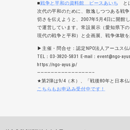
■
戦争と平和の資料館 ピースあいち
と
次代の平和のために、散逸しつつある戦争
切さを伝えようと、2007年5月4日に開館
で運営しています。常設展示（愛知県下の
現代の戦争と平和）と企画展、戦争体験を
▶︎主催・問合せ：認定NPO法人アーユス
TEL：03-3820-5831 E-mail：event@ngo-ayus
https://ngo-ayus.jp/
————————————————–
★第2弾は9/4（木）、「戦後80年と日本
こちらもお申込み受付中です！