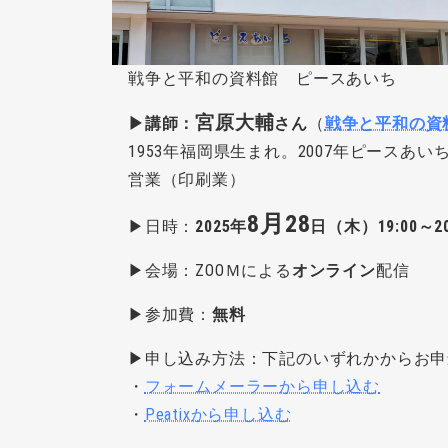
戦争と平和の資料館 ピースあいち
宮原大輔
▶︎講師：
さん
（
戦争と平和の資
1953年福岡県生まれ。2007年ピースあ
営業（印刷業）
8月28
▶︎日時：
2025年
日（木）19:00～20
▶︎会場：ZOOＭによる
オンライン
配信
▶︎参加費：
無料
▶︎申し込み方法：下記のいずれかからお
・
フォームメーラーから申し込む
・
Peatixから申し込む