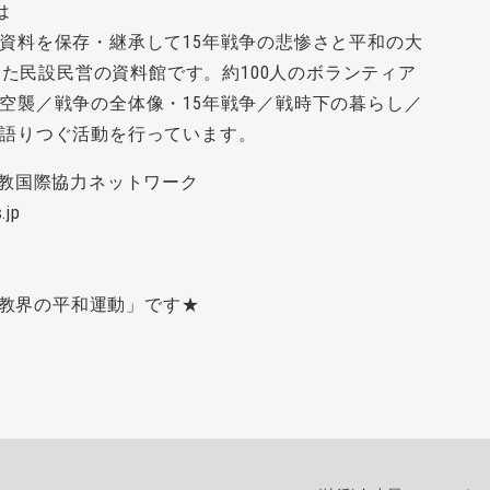
は
資料を保存・継承して15年戦争の悲惨さと平和の大
した民設民営の資料館です。約100人のボランティア
空襲／戦争の全体像・15年戦争／戦時下の暮らし／
語りつぐ活動を行っています。
仏教国際協力ネットワーク
.jp
仏教界の平和運動」です★