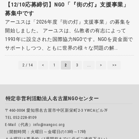
【12/10応募締切】NGO「『街の灯』支援事業」
募集中です
アーユスは「2026年度『街の灯』支援事業」の募集を
開始しました。 アーユスは、仏教者の有志によって
1993年に設立された国際協力NGOです。NGOを資金面で
サポートしつつ、ともに世界の様々な問題の解...
2 / 14
<
1
2
3
...
>
>>
特定非営利活動法人名古屋NGOセンター
〒460-0004 愛知県名古屋市中区新栄町2-3 YWCAビル7F
TEL 052-228-8109
E-Mail（代表）info@nangoc.org
（開館時間：火曜日～金曜日の13時～17時
＊土曜日は要予約（1週間前までに必ずご連絡下さい）