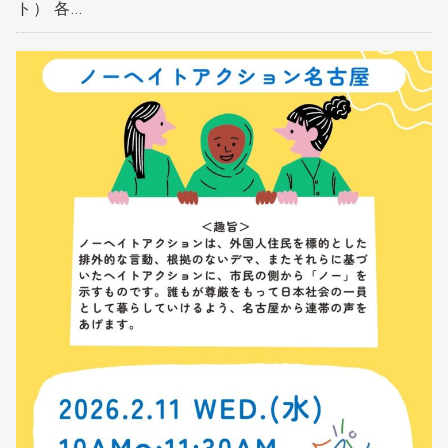
ト） 各...