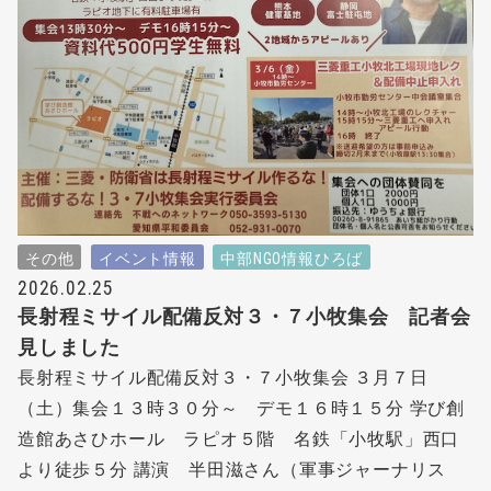
その他
イベント情報
中部NGO情報ひろば
2026.02.25
長射程ミサイル配備反対３・７小牧集会 記者会
見しました
長射程ミサイル配備反対３・７小牧集会 ３月７日
（土）集会１３時３０分～ デモ１６時１５分 学び創
造館あさひホール ラピオ５階 名鉄「小牧駅」西口
より徒歩５分 講演 半田滋さん（軍事ジャーナリス