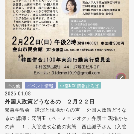
その他
イベント情報
中部NGO情報ひろば
2026.01.08
外国人政策どうなるの ２月２２日
緊急学習会 講演と現場からの声 外国人政策どうな
るの 講師：裵明玉（ペ・ミョンオク）弁護士 現場から
の声 １，入管法改定後の実態 西山誠子さん（入管