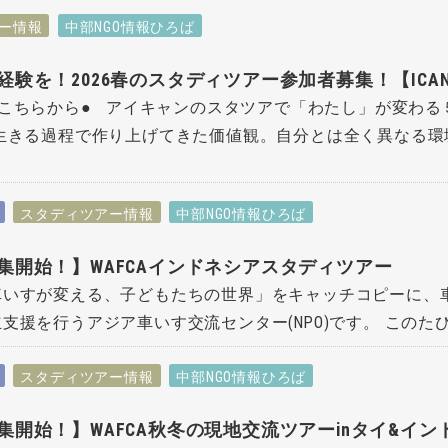
ー情報
中部NGO情報ひろば
経験を！2026春のスタディツアー参加者募集！【ICA
こちらから● アイキャンのスタツアで「わたし」が変わる
生きる過程で作り上げてきた価値観。自分とは全く異なる環境
スタディツアー情報
中部NGO情報ひろば
集開始！】WAFCAインドネシアスタディツアー
車いすが変える、子どもたちの世界」をキャッチコピーに、
支援を行うアジア車いす交流センター(NPO)です。 このたび、W
スタディツアー情報
中部NGO情報ひろば
集開始！】WAFCA秋冬の現地交流ツアーinタイ&イン