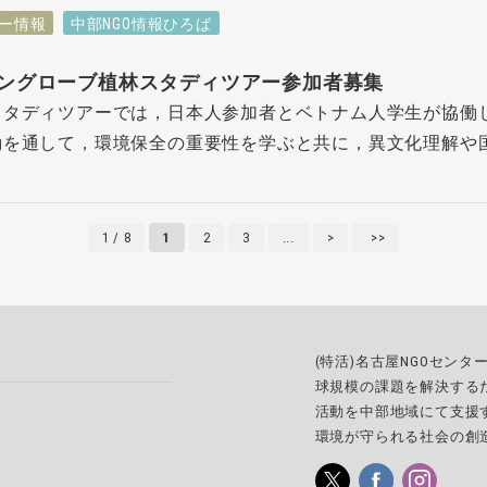
ー情報
中部NGO情報ひろば
ングローブ植林スタディツアー参加者募集
スタディツアーでは，日本人参加者とベトナム人学生が協働
を通して，環境保全の重要性を学ぶと共に，異文化理解や国際
1 / 8
1
2
3
...
>
>>
(特活)名古屋NGOセン
球規模の課題を解決する
活動を中部地域にて支援
環境が守られる社会の創